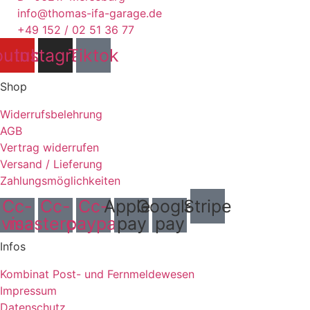
info@thomas-ifa-garage.de
+49 152 / 02 51 36 77
outube
Instagram
Tiktok
Shop
Widerrufsbelehrung
AGB
Vertrag widerrufen
Versand / Lieferung
Zahlungsmöglichkeiten
Cc-
Cc-
Cc-
Apple-
Google-
Stripe
visa
mastercard
paypal
pay
pay
Infos
Kombinat Post- und Fernmeldewesen
Impressum
Datenschutz