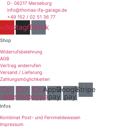
D- 06217 Merseburg
info@thomas-ifa-garage.de
+49 152 / 02 51 36 77
outube
Instagram
Tiktok
Shop
Widerrufsbelehrung
AGB
Vertrag widerrufen
Versand / Lieferung
Zahlungsmöglichkeiten
Cc-
Cc-
Cc-
Apple-
Google-
Stripe
visa
mastercard
paypal
pay
pay
Infos
Kombinat Post- und Fernmeldewesen
Impressum