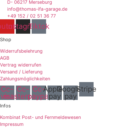
D- 06217 Merseburg
info@thomas-ifa-garage.de
+49 152 / 02 51 36 77
outube
Instagram
Tiktok
Shop
Widerrufsbelehrung
AGB
Vertrag widerrufen
Versand / Lieferung
Zahlungsmöglichkeiten
Cc-
Cc-
Cc-
Apple-
Google-
Stripe
visa
mastercard
paypal
pay
pay
Infos
Kombinat Post- und Fernmeldewesen
Impressum