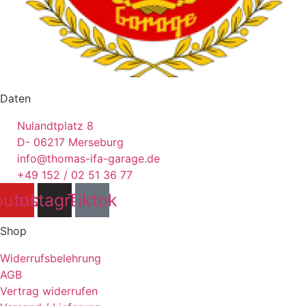
Daten
Nulandtplatz 8
D- 06217 Merseburg
info@thomas-ifa-garage.de
+49 152 / 02 51 36 77
outube
Instagram
Tiktok
Shop
Widerrufsbelehrung
AGB
Vertrag widerrufen