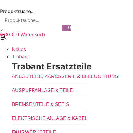
Zum
Inhalt
Produktsuche...
wechseln
0
×
0,00
€
Warenkorb
0
Neues
Trabant
Trabant Ersatzteile
ANBAUTEILE, KAROSSERIE & BELEUCHTUNG
AUSPUFFANLAGE & TEILE
BREMSENTEILE & SET´S
ELEKTRISCHE ANLAGE & KABEL
FAHRWERKSTEILE