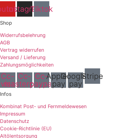
outube
Instagram
Tiktok
Shop
Widerrufsbelehrung
AGB
Vertrag widerrufen
Versand / Lieferung
Zahlungsmöglichkeiten
Cc-
Cc-
Cc-
Apple-
Google-
Stripe
visa
mastercard
paypal
pay
pay
Infos
Kombinat Post- und Fernmeldewesen
Impressum
Datenschutz
Cookie-Richtlinie (EU)
Altölentsorgung