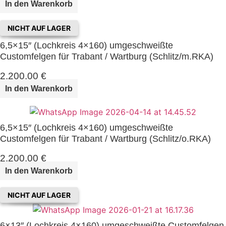
i
:
In den Warenkorb
s
2
w
.
NICHT AUF LAGER
a
0
6,5×15″ (Lochkreis 4×160) umgeschweißte
r
7
Customfelgen für Trabant / Wartburg (Schlitz/m.RKA)
:
5
2
,
2.200,00
€
.
0
In den Warenkorb
2
0
0
0
€
6,5×15″ (Lochkreis 4×160) umgeschweißte
,
.
Customfelgen für Trabant / Wartburg (Schlitz/o.RKA)
0
2.200,00
€
0
In den Warenkorb
€
NICHT AUF LAGER
6×13″ (Lochkreis 4×160) umgeschweißte Customfelgen