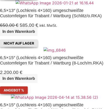
6,5×13″ (Lochkreis 4×160) umgeschweißte
Customfelgen für Trabant / Wartburg (Schlitz/o.RKA)
650,00
€
U
585,00
€
A
inkl. MwSt.
r
k
In den Warenkorb
s
t
p
u
NICHT AUF LAGER
r
e
ü
l
6,5×15″ (Lochkreis 4×160) umgeschweißte
n
l
Customfelgen für Trabant / Wartburg (8-Loch/m.RKA)
g
e
l
r
2.200,00
€
i
P
In den Warenkorb
c
r
h
e
ANGEBOT %
e
i
r
s
6,5×15″ (Lochkreis 4×160) umgeschweißte
P
i