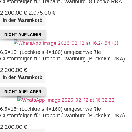
Customfelgen für Trabant / Wartburg (8-Loch/o.RKA)
r
s
e
t
2.200,00
€
U
2.075,00
€
A
i
:
r
k
In den Warenkorb
s
5
s
t
w
8
p
u
NICHT AUF LAGER
a
5
r
e
r
,
ü
l
6,5×15″ (Lochkreis 4×160) umgeschweißte
:
0
n
l
Customfelgen für Trabant / Wartburg (Buckel/m.RKA)
6
0
g
e
5
l
r
2.200,00
€
0
€
i
P
In den Warenkorb
,
.
c
r
0
h
e
NICHT AUF LAGER
0
e
i
r
s
6,5×15″ (Lochkreis 4×160) umgeschweißte
€
P
i
Customfelgen für Trabant / Wartburg (Buckel/m.RKA)
r
s
e
t
2.200,00
€