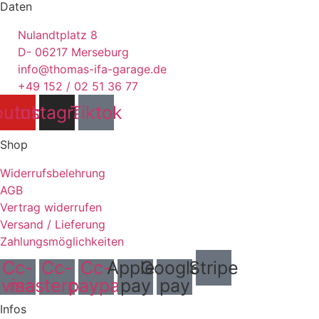
Daten
Nulandtplatz 8
D- 06217 Merseburg
info@thomas-ifa-garage.de
+49 152 / 02 51 36 77
outube
Instagram
Tiktok
Shop
Widerrufsbelehrung
AGB
Vertrag widerrufen
Versand / Lieferung
Zahlungsmöglichkeiten
Cc-
Cc-
Cc-
Apple-
Google-
Stripe
visa
mastercard
paypal
pay
pay
Infos