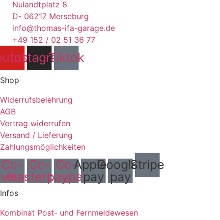
Nulandtplatz 8
D- 06217 Merseburg
info@thomas-ifa-garage.de
+49 152 / 02 51 36 77
outube
Instagram
Tiktok
Shop
Widerrufsbelehrung
AGB
Vertrag widerrufen
Versand / Lieferung
Zahlungsmöglichkeiten
Cc-
Cc-
Cc-
Apple-
Google-
Stripe
visa
mastercard
paypal
pay
pay
Infos
Kombinat Post- und Fernmeldewesen