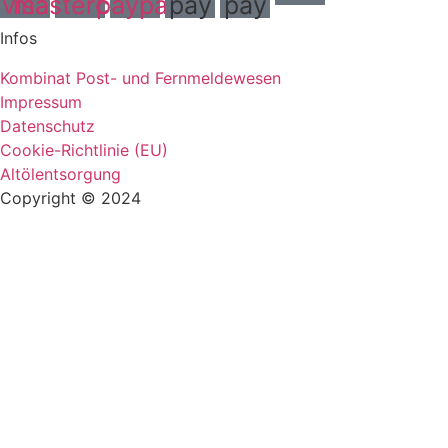
visa
mastercard
paypal
pay
pay
Infos
Kombinat Post- und Fernmeldewesen
Impressum
Datenschutz
Cookie-Richtlinie (EU)
Altölentsorgung
Copyright © 2024