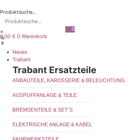
Zum
Inhalt
Produktsuche...
wechseln
0
×
0,00
€
Warenkorb
0
Neues
Trabant
Trabant Ersatzteile
ANBAUTEILE, KAROSSERIE & BELEUCHTUNG
AUSPUFFANLAGE & TEILE
BREMSENTEILE & SET´S
ELEKTRISCHE ANLAGE & KABEL
FAHRWERKSTEILE