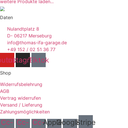
weitere Produkte laden...
Daten
Nulandtplatz 8
D- 06217 Merseburg
info@thomas-ifa-garage.de
+49 152 / 02 51 36 77
outube
Instagram
Tiktok
Shop
Widerrufsbelehrung
AGB
Vertrag widerrufen
Versand / Lieferung
Zahlungsmöglichkeiten
Cc-
Cc-
Cc-
Apple-
Google-
Stripe