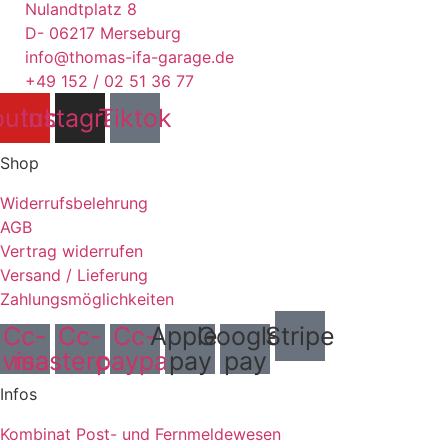
Nulandtplatz 8
D- 06217 Merseburg
info@thomas-ifa-garage.de
+49 152 / 02 51 36 77
outube
Instagram
Tiktok
Shop
Widerrufsbelehrung
AGB
Vertrag widerrufen
Versand / Lieferung
Zahlungsmöglichkeiten
Cc-
Cc-
Cc-
Apple-
Google-
Stripe
visa
mastercard
paypal
pay
pay
Infos
Kombinat Post- und Fernmeldewesen