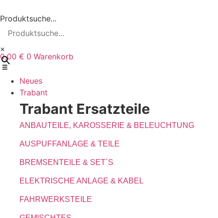
Zum
Inhalt
Produktsuche...
wechseln
×
0,00
€
Warenkorb
0
Neues
Trabant
Trabant Ersatzteile
ANBAUTEILE, KAROSSERIE & BELEUCHTUNG
AUSPUFFANLAGE & TEILE
BREMSENTEILE & SET´S
ELEKTRISCHE ANLAGE & KABEL
FAHRWERKSTEILE
GEMISCHTES