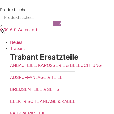
Zum
Inhalt
Produktsuche...
wechseln
0
×
0,00
€
Warenkorb
0
Neues
Trabant
Trabant Ersatzteile
ANBAUTEILE, KAROSSERIE & BELEUCHTUNG
AUSPUFFANLAGE & TEILE
BREMSENTEILE & SET´S
ELEKTRISCHE ANLAGE & KABEL
FAHRWERKSTEILE