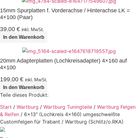
15mm Spurplatten f. Vorderachse / Hinterachse LK =
4×100 (Paar)
39,00
€
inkl. MwSt.
In den Warenkorb
20mm Adapterplatten (Lochkreisadapter) 4×160 auf
4×100
199,00
€
inkl. MwSt.
In den Warenkorb
Teile dieses Produkt:
Start
/
Wartburg
/
Wartburg Tuningteile
/
Wartburg Felgen
& Reifen
/ 6×13″ (Lochkreis 4×160) umgeschweißte
Customfelgen für Trabant / Wartburg (Schlitz/o.RKA)