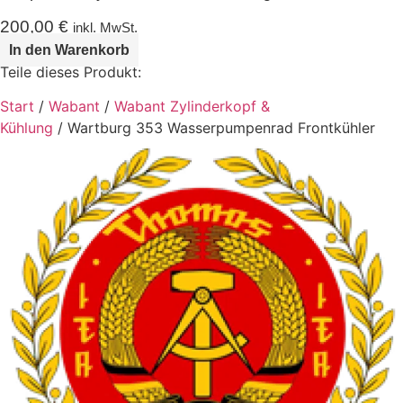
200,00
€
inkl. MwSt.
In den Warenkorb
Teile dieses Produkt:
Start
/
Wabant
/
Wabant Zylinderkopf &
Kühlung
/ Wartburg 353 Wasserpumpenrad Frontkühler