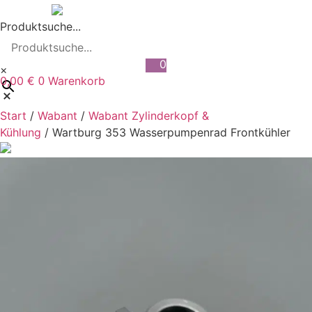
Zum
Inhalt
Produktsuche...
wechseln
0
×
0,00
€
Warenkorb
0
Start
/
Wabant
/
Wabant Zylinderkopf &
Kühlung
/ Wartburg 353 Wasserpumpenrad Frontkühler