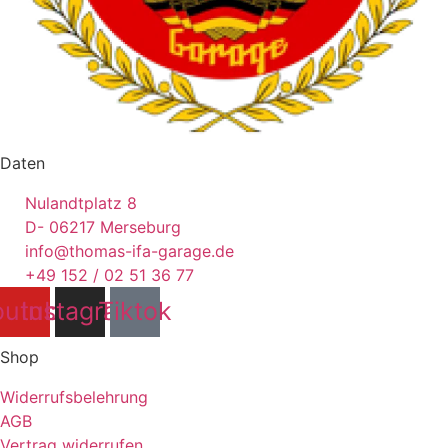
Daten
Nulandtplatz 8
D- 06217 Merseburg
info@thomas-ifa-garage.de
+49 152 / 02 51 36 77
outube
Instagram
Tiktok
Shop
Widerrufsbelehrung
AGB
Vertrag widerrufen