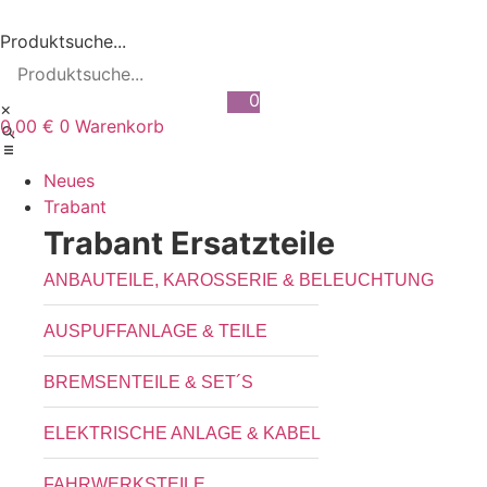
Zum
Inhalt
Produktsuche...
wechseln
0
×
0,00
€
Warenkorb
0
Neues
Trabant
Trabant Ersatzteile
ANBAUTEILE, KAROSSERIE & BELEUCHTUNG
AUSPUFFANLAGE & TEILE
BREMSENTEILE & SET´S
ELEKTRISCHE ANLAGE & KABEL
FAHRWERKSTEILE