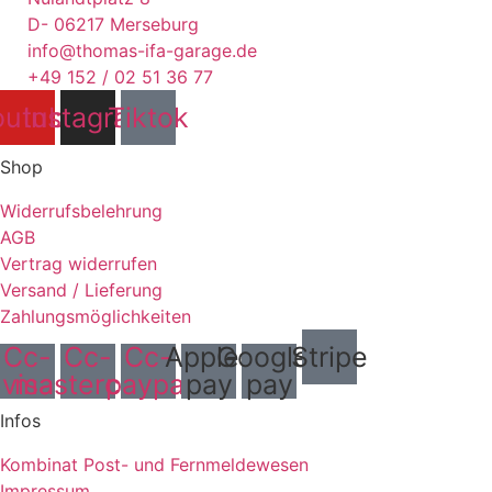
D- 06217 Merseburg
info@thomas-ifa-garage.de
+49 152 / 02 51 36 77
outube
Instagram
Tiktok
Shop
Widerrufsbelehrung
AGB
Vertrag widerrufen
Versand / Lieferung
Zahlungsmöglichkeiten
Cc-
Cc-
Cc-
Apple-
Google-
Stripe
visa
mastercard
paypal
pay
pay
Infos
Kombinat Post- und Fernmeldewesen
Impressum