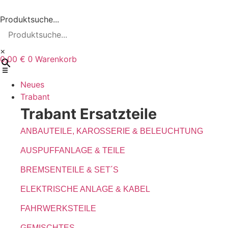
Zum
Inhalt
Produktsuche...
wechseln
×
0,00
€
Warenkorb
0
Neues
Trabant
Trabant Ersatzteile
ANBAUTEILE, KAROSSERIE & BELEUCHTUNG
AUSPUFFANLAGE & TEILE
BREMSENTEILE & SET´S
ELEKTRISCHE ANLAGE & KABEL
FAHRWERKSTEILE
GEMISCHTES