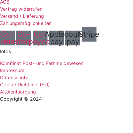
AGB
Vertrag widerrufen
Versand / Lieferung
Zahlungsmöglichkeiten
Cc-
Cc-
Cc-
Apple-
Google-
Stripe
visa
mastercard
paypal
pay
pay
Infos
Kombinat Post- und Fernmeldewesen
Impressum
Datenschutz
Cookie-Richtlinie (EU)
Altölentsorgung
Copyright © 2024