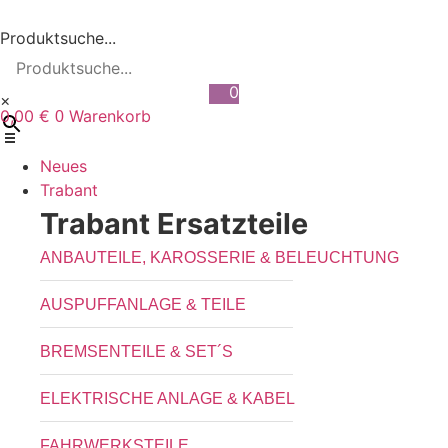
Zum
Inhalt
Produktsuche...
wechseln
0
×
0,00
€
Warenkorb
0
Neues
Trabant
Trabant Ersatzteile
ANBAUTEILE, KAROSSERIE & BELEUCHTUNG
AUSPUFFANLAGE & TEILE
BREMSENTEILE & SET´S
ELEKTRISCHE ANLAGE & KABEL
FAHRWERKSTEILE