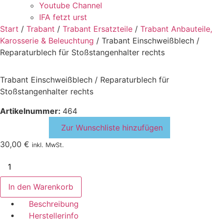
Youtube Channel
IFA fetzt urst
Start
/
Trabant
/
Trabant Ersatzteile
/
Trabant Anbauteile,
Karosserie & Beleuchtung
/ Trabant Einschweißblech /
Reparaturblech für Stoßstangenhalter rechts
Trabant Einschweißblech / Reparaturblech für
Stoßstangenhalter rechts
Artikelnummer:
464
Zur Wunschliste hinzufügen
30,00
€
inkl. MwSt.
Trabant
Einschweißblech
/
Reparaturblech
In den Warenkorb
für
Stoßstangenhalter
Beschreibung
rechts
Herstellerinfo
Menge