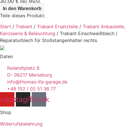
30,00
€
inkl. MwSt.
In den Warenkorb
Teile dieses Produkt:
Start
/
Trabant
/
Trabant Ersatzteile
/
Trabant Anbauteile,
Karosserie & Beleuchtung
/ Trabant Einschweißblech /
Reparaturblech für Stoßstangenhalter rechts
Daten
Nulandtplatz 8
D- 06217 Merseburg
info@thomas-ifa-garage.de
+49 152 / 02 51 36 77
outube
Instagram
Tiktok
Shop
Widerrufsbelehrung