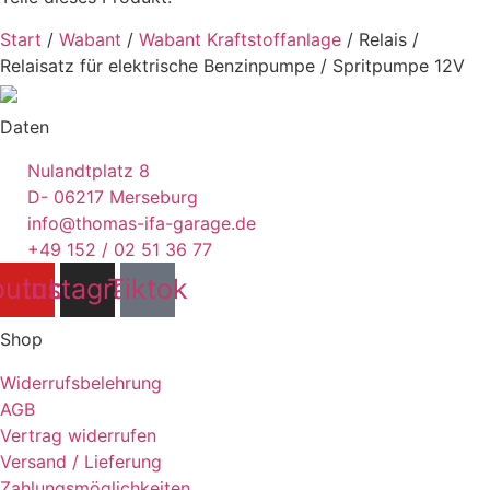
Start
/
Wabant
/
Wabant Kraftstoffanlage
/ Relais /
Relaisatz für elektrische Benzinpumpe / Spritpumpe 12V
Daten
Nulandtplatz 8
D- 06217 Merseburg
info@thomas-ifa-garage.de
+49 152 / 02 51 36 77
outube
Instagram
Tiktok
Shop
Widerrufsbelehrung
AGB
Vertrag widerrufen
Versand / Lieferung
Zahlungsmöglichkeiten