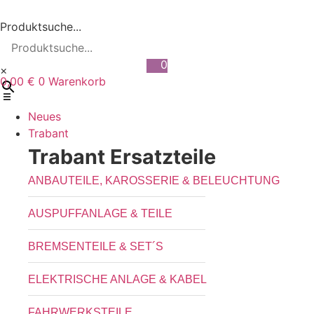
Zum
Inhalt
Produktsuche...
wechseln
0
×
0,00
€
Warenkorb
0
Neues
Trabant
Trabant Ersatzteile
ANBAUTEILE, KAROSSERIE & BELEUCHTUNG
AUSPUFFANLAGE & TEILE
BREMSENTEILE & SET´S
ELEKTRISCHE ANLAGE & KABEL
FAHRWERKSTEILE