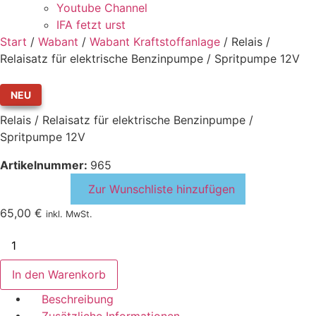
Youtube Channel
IFA fetzt urst
Start
/
Wabant
/
Wabant Kraftstoffanlage
/ Relais /
Relaisatz für elektrische Benzinpumpe / Spritpumpe 12V
NEU
Relais / Relaisatz für elektrische Benzinpumpe /
Spritpumpe 12V
Artikelnummer:
965
Zur Wunschliste hinzufügen
65,00
€
inkl. MwSt.
Relais
/
Relaisatz
für
In den Warenkorb
elektrische
Benzinpumpe
Beschreibung
/
Zusätzliche Informationen