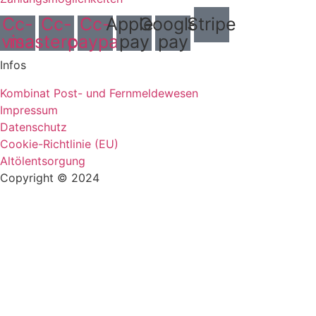
Cc-
Cc-
Cc-
Apple-
Google-
Stripe
visa
mastercard
paypal
pay
pay
Infos
Kombinat Post- und Fernmeldewesen
Impressum
Datenschutz
Cookie-Richtlinie (EU)
Altölentsorgung
Copyright © 2024